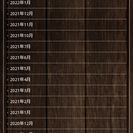
2022年1月
2021年12月
2021年11月
2021年10月
2021年7月
2021年6月
2021年5月
2021年4月
2021年3月
2021年2月
2021年1月
2020年12月