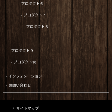
プロダクト６
プロダクト７
プロダクト８
プロダクト９
プロダクト10
インフォメーション
お問い合わせ
サイトマップ