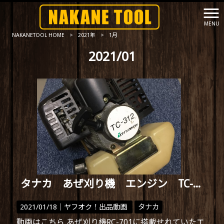
MENU
NAKANETOOL HOME
>
2021年
>
1月
2021/01
タナカ あぜ刈り機 エンジン TC-312
2021/01/18｜
ヤフオク！出品動画
タナカ
動画はこちら あぜ刈り機RC-701に搭載せれていたエ