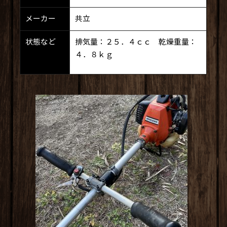
メーカー
共立
状態など
排気量：２５．４ｃｃ 乾燥重量：
４．８ｋｇ