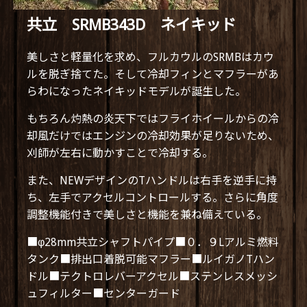
共立 SRMB343D ネイキッド
美しさと軽量化を求め、フルカウルのSRMBはカウ
ルを脱ぎ捨てた。そして冷却フィンとマフラーがあ
らわになったネイキッドモデルが誕生した。
もちろん灼熱の炎天下ではフライホイールからの冷
却風だけではエンジンの冷却効果が足りないため、
刈師が左右に動かすことで冷却する。
また、NEWデザインのTハンドルは右手を逆手に持
ち、左手でアクセルコントロールする。さらに角度
調整機能付きで美しさと機能を兼ね備えている。
■φ28mm共立シャフトパイプ■０．９Lアルミ燃料
タンク■排出口着脱可能マフラー■ルイガノTハン
ドル■テクトロレバーアクセル■ステンレスメッシ
ュフィルター■センターガード