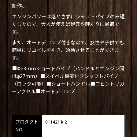
制作。
エンジンパワーは落とさずにシャフトパイプのみ短
くしたので、大人が使えば足元や畔刈りに最適で
す。
また、オートデコンプ付きなので、女性や子供でも
簡単にリコイルを引き、始動させることができま
す。
■Φ23ｍｍショートパイプ（ハンドルとエンジン間
はφ27ｍｍ）■スイベル機能付きシャフトパイプ
（ロック可能）■ショートハンドル■ロビントリガ
ーアクセル■オートデコンプ
プロダクト
011421ｋ2
NO.