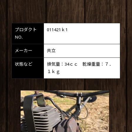
プロダクト
011421ｋ1
NO.
メーカー
共立
状態など
排気量：34ｃｃ 乾燥重量：７．
１ｋｇ