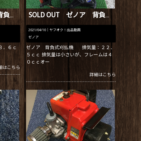
SOLD OUT ゼノア 背負式刈払機 BK3420EZ
SOLD OUT ゼノア 背負式刈払機 G23L
2021/04/10｜
ヤフオク！出品動画
ゼノア
３３．６ｃ
ゼノア 背負式刈払機 排気量：２２．
５ｃｃ 排気量は小さいが、フレームは４
０ｃｃオー
細はこちら
詳細はこちら