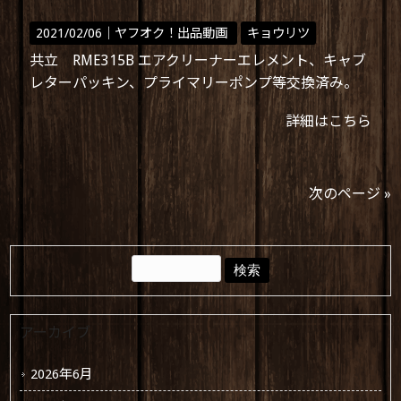
2021/02/06｜
ヤフオク！出品動画
キョウリツ
共立 RME315B エアクリーナーエレメント、キャブ
レターパッキン、プライマリーポンプ等交換済み。
詳細はこちら
次のページ »
アーカイブ
2026年6月