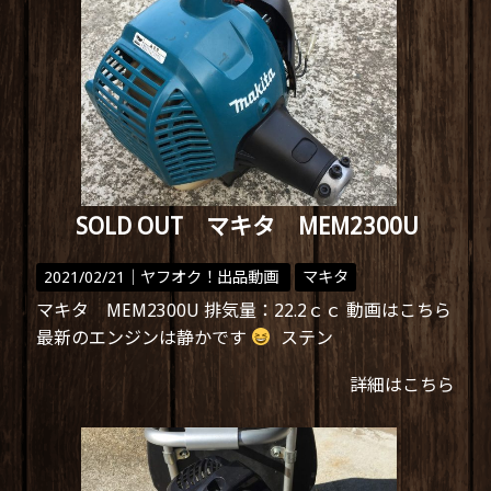
SOLD OUT マキタ MEM2300U
2021/02/21｜
ヤフオク！出品動画
マキタ
マキタ MEM2300U 排気量：22.2ｃｃ 動画はこちら
最新のエンジンは静かです
ステン
詳細はこちら