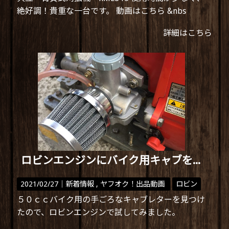
絶好調！貴重な一台です。 動画はこちら &nbs
詳細はこちら
ロビンエンジンにバイク用キャブをつけてみました！
2021/02/27｜
新着情報
ヤフオク！出品動画
ロビン
５０ｃｃバイク用の手ごろなキャブレターを見つけ
たので、ロビンエンジンで試してみました。