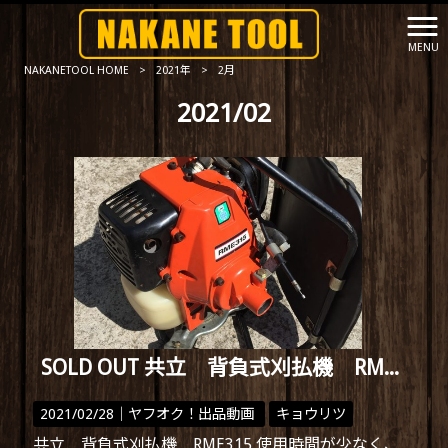
MENU
NAKANETOOL HOME
>
2021年
>
2月
2021/02
SOLD OUT 共立 背負式刈払機 RME315 エンジン
2021/02/28｜
ヤフオク！出品動画
キョウリツ
共立 背負式刈払機 RME315 使用時間が少なく、