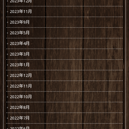
2023年12月
2023年11月
2023年9月
2023年5月
2023年4月
2023年3月
2023年1月
2022年12月
2022年11月
2022年10月
2022年8月
2022年7月
2022年6月