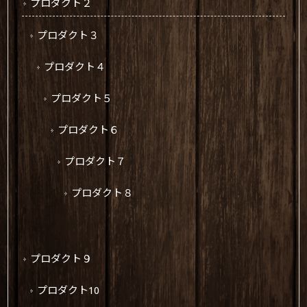
プロダクト２
プロダクト３
プロダクト４
プロダクト５
プロダクト６
プロダクト７
プロダクト８
プロダクト９
プロダクト10