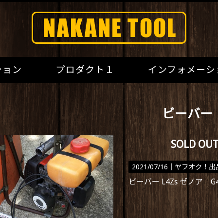
ション
プロダクト１
インフォメーシ
ビーバー
SOLD O
2021/07/16｜
ヤフオク！出
ビーバー L4Zs ゼノア