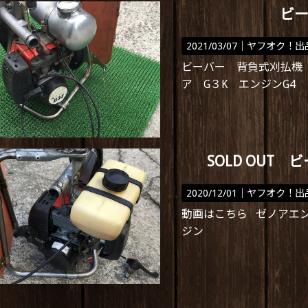
ビー
2021/03/07｜
ヤフオク！出
ビーバー 背負式刈払機 
ア G３K エンジンG4
SOLD OUT
2020/12/01｜
ヤフオク！出
動画はこちら ゼノアエンジ
ジン