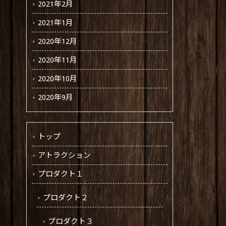
2021年2月
2021年1月
2020年12月
2020年11月
2020年10月
2020年9月
トップ
アトラクション
プロダクト１
プロダクト２
プロダクト３