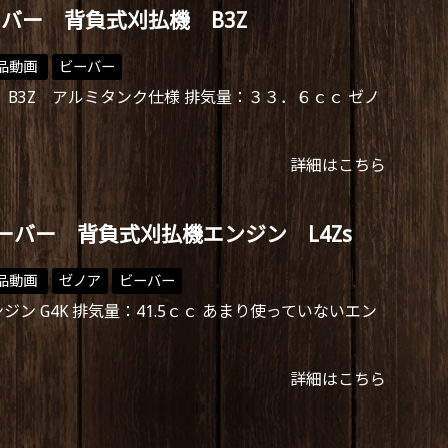
バー 背負式刈払機 B3Z
品動画
ビーバー
B3Z アルミタンク仕様 排気量：３３．６ｃｃ ゼノ
詳細はこちら
 ビーバー 背負式刈払機エンジン L4Zs
品動画
ゼノア
ビーバー
ン G4K 排気量：41.5ｃｃ あまり使っていないエン
詳細はこちら