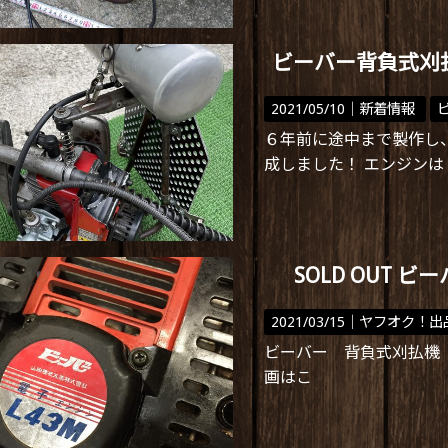
2021/05/10｜
新着情報
６年前に途中まで製作し、
成しました！ エンジンは
SOLD OUT 
2021/03/15｜
ヤフオク！出
ビーバー 背負式刈払機 L
画はこ