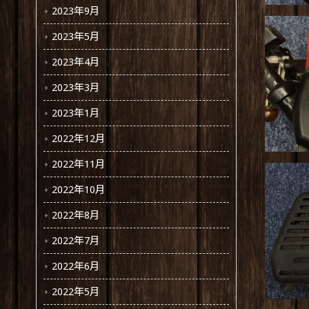
2023年9月
2023年5月
2023年4月
2023年3月
2023年1月
2022年12月
2022年11月
2022年10月
2022年8月
2022年7月
2022年6月
2022年5月