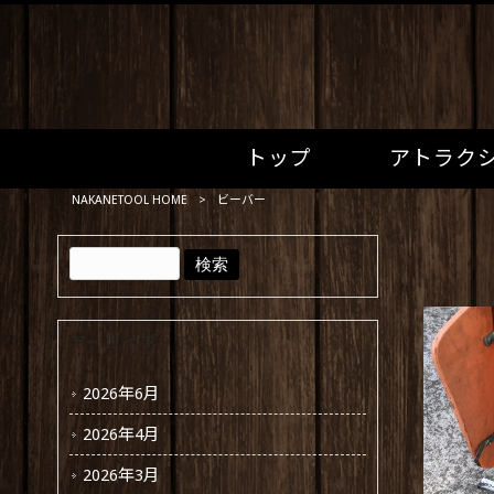
トップ
アトラク
NAKANETOOL HOME
>
ビーバー
アーカイブ
2026年6月
2026年4月
2026年3月