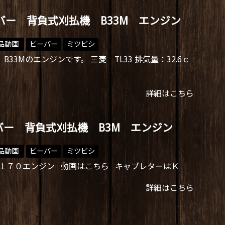
ビーバー 背負式刈払機 B33M エンジン
品動画
ビーバー
ミツビシ
33Mのエンジンです。 三菱 TL33 排気量：32.6ｃ
詳細はこちら
 ビーバー 背負式刈払機 B3M エンジン
品動画
ビーバー
ミツビシ
－１７０エンジン 動画はこちら キャブレターはＫ
詳細はこちら