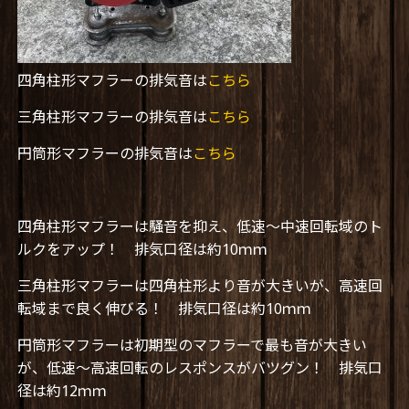
四角柱形マフラーの排気音は
こちら
三角柱形マフラーの排気音は
こちら
円筒形マフラーの排気音は
こちら
四角柱形マフラーは騒音を抑え、低速～中速回転域のト
ルクをアップ！ 排気口径は約10ｍｍ
三角柱形マフラーは四角柱形より音が大きいが、高速回
転域まで良く伸びる！ 排気口径は約10ｍｍ
円筒形マフラーは初期型のマフラーで最も音が大きい
が、低速～高速回転のレスポンスがバツグン！ 排気口
径は約12ｍｍ